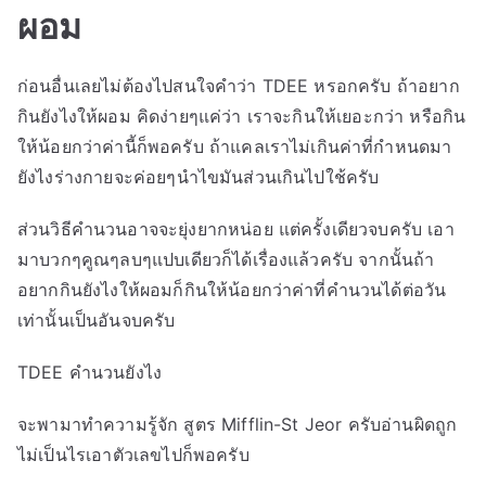
ผอม
ก่อนอื่นเลยไม่ต้องไปสนใจคำว่า TDEE หรอกครับ ถ้าอยาก
กินยังไงให้ผอม คิดง่ายๆแค่ว่า เราจะกินให้เยอะกว่า หรือกิน
ให้น้อยกว่าค่านี้ก็พอครับ ถ้าแคลเราไม่เกินค่าที่กำหนดมา
ยังไงร่างกายจะค่อยๆนำไขมันส่วนเกินไปใช้ครับ
ส่วนวิธีคำนวนอาจจะยุ่งยากหน่อย แต่ครั้งเดียวจบครับ เอา
มาบวกๆคูณๆลบๆแปบเดียวก็ได้เรื่องแล้วครับ จากนั้นถ้า
อยากกินยังไงให้ผอมก็กินให้น้อยกว่าค่าที่คำนวนได้ต่อวัน
เท่านั้นเป็นอันจบครับ
TDEE คำนวนยังไง
จะพามาทำความรู้จัก สูตร Mifflin-St Jeor ครับอ่านผิดถูก
ไม่เป็นไรเอาตัวเลขไปก็พอครับ