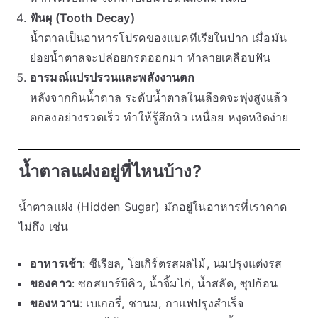
ฟันผุ (Tooth Decay)
น้ำตาลเป็นอาหารโปรดของแบคทีเรียในปาก เมื่อมัน
ย่อยน้ำตาลจะปล่อยกรดออกมา ทำลายเคลือบฟัน
อารมณ์แปรปรวนและพลังงานตก
หลังจากกินน้ำตาล ระดับน้ำตาลในเลือดจะพุ่งสูงแล้ว
ตกลงอย่างรวดเร็ว ทำให้รู้สึกหิว เหนื่อย หงุดหงิดง่าย
น้ำตาลแฝงอยู่ที่ไหนบ้าง?
น้ำตาลแฝง (Hidden Sugar) มักอยู่ในอาหารที่เราคาด
ไม่ถึง เช่น
อาหารเช้า
: ซีเรียล, โยเกิร์ตรสผลไม้, นมปรุงแต่งรส
ของคาว
: ซอสบาร์บีคิว, น้ำจิ้มไก่, น้ำสลัด, ซุปก้อน
ของหวาน
: เบเกอรี่, ชานม, กาแฟปรุงสำเร็จ