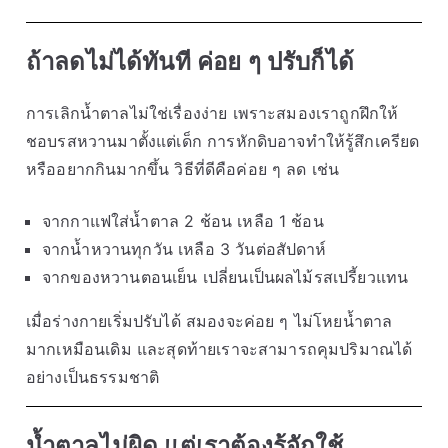
ถ้าลดไม่ได้ทันที ค่อย ๆ ปรับก็ได้
การเลิกน้ำตาลไม่ใช่เรื่องง่าย เพราะสมองเราถูกฝึกให้
ชอบรสหวานมาตั้งแต่เด็ก การหักดิบอาจทำให้รู้สึกเครียด
หรืออยากกินมากขึ้น วิธีที่ดีคือค่อย ๆ ลด เช่น
จากกาแฟใส่น้ำตาล 2 ช้อน เหลือ 1 ช้อน
จากน้ำหวานทุกวัน เหลือ 3 วันต่อสัปดาห์
จากของหวานตอนเย็น เปลี่ยนเป็นผลไม้รสเปรี้ยวแทน
เมื่อร่างกายเริ่มปรับได้ สมองจะค่อย ๆ ไม่โหยน้ำตาล
มากเหมือนเดิม และสุดท้ายเราจะสามารถคุมปริมาณได้
อย่างเป็นธรรมชาติ
น้ำตาลไม่ผิด แต่เราต้องรู้จักใช้