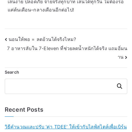
เล่นง่าย ปลอดภัย จ่ายจริงทุกบาท เล่นได้ทุกวัน ไม่ต้องรอ
แค่ต้นเดือน–กลางเดือนอีกต่อไป!
นอนให้พอ = ลดอ้วนได้จริงไหม?
7 อาหารลับใน 7-Eleven ที่ช่วยลดน้ำหนักได้จริง แถมอิ่มน
าน
Search
Search
Recent Posts
วิธีคำนวณและปรับ ‘ค่า TDEE’ ให้เข้ากับไลฟ์สไตล์เพื่อเบิร์น