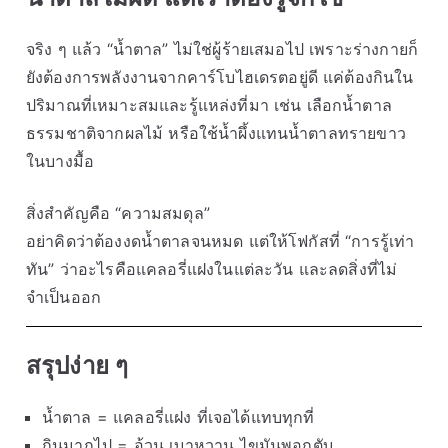
จริง ๆ แล้ว “น้ำตาล” ไม่ใช่ผู้ร้ายเสมอไป เพราะร่างกายก็
ยังต้องการพลังงานจากคาร์โบไฮเดรตอยู่ดี แค่ต้องกินใน
ปริมาณที่เหมาะสมและรู้แหล่งที่มา เช่น เลือกน้ำตาล
ธรรมชาติจากผลไม้ หรือใช้น้ำผึ้งแทนน้ำตาลทรายขาว
ในบางมื้อ
สิ่งสำคัญคือ “ความสมดุล”
อย่าคิดว่าต้องงดน้ำตาลจนหมด แต่ให้โฟกัสที่ “การรู้เท่า
ทัน” ว่าอะไรคือแคลอรี่แฝงในแต่ละวัน และลดสิ่งที่ไม่
จำเป็นออก
สรุปง่าย ๆ
น้ำตาล = แคลอรี่แฝง ที่เจอได้แทบทุกที่
กินมากไป = อ้วน เบาหวาน ไขมันพอกตับ