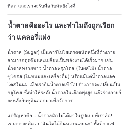
ที่สุด และเราจะรับมือกับมันยังไงดี
น้ำตาลคืออะไร และทำไมถึงถูกเรียก
ว่า แคลอรี่แฝง
น้ำตาล (Sugar) เป็นคาร์โบไฮเดรตชนิดหนึ่งที่ร่างกาย
สามารถดูดซึมและเปลี่ยนเป็นพลังงานได้เร็วมาก เช่น
น้ำตาลทรายขาว น้ำตาลฟรุกโตส (ในผลไม้) น้ำตาล
ซูโครส (ในขนมและเครื่องดื่ม) หรือแม้แต่น้ำตาลแลค
โตสในนม เมื่อเรากินน้ำตาลเข้าไป ร่างกายจะเปลี่ยนเป็น
กลูโคส ซึ่งทำให้ระดับน้ำตาลในเลือดพุ่งสูง แล้วร่างกายก็
จะหลั่งอินซูลินออกมาเพื่อจัดการ
แต่ปัญหาคือ… น้ำตาลมักไม่ได้มาในรูปแบบที่เราคิด!
เราอาจจะคิดว่า “ฉันไม่ได้กินหวานเลยนะ” ทั้งที่กาแฟ