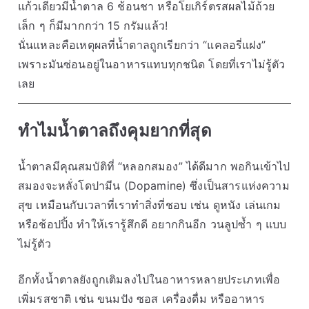
แก้วเดียวมีน้ำตาล 6 ช้อนชา หรือโยเกิร์ตรสผลไม้ถ้วย
เล็ก ๆ ก็มีมากกว่า 15 กรัมแล้ว!
นั่นแหละคือเหตุผลที่น้ำตาลถูกเรียกว่า “แคลอรี่แฝง”
เพราะมันซ่อนอยู่ในอาหารแทบทุกชนิด โดยที่เราไม่รู้ตัว
เลย
ทำไมน้ำตาลถึงคุมยากที่สุด
น้ำตาลมีคุณสมบัติที่ “หลอกสมอง” ได้ดีมาก พอกินเข้าไป
สมองจะหลั่งโดปามีน (Dopamine) ซึ่งเป็นสารแห่งความ
สุข เหมือนกับเวลาที่เราทำสิ่งที่ชอบ เช่น ดูหนัง เล่นเกม
หรือช้อปปิ้ง ทำให้เรารู้สึกดี อยากกินอีก วนลูปซ้ำ ๆ แบบ
ไม่รู้ตัว
อีกทั้งน้ำตาลยังถูกเติมลงไปในอาหารหลายประเภทเพื่อ
เพิ่มรสชาติ เช่น ขนมปัง ซอส เครื่องดื่ม หรืออาหาร