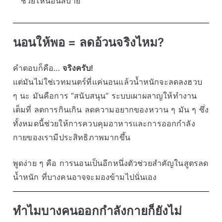
ช่วยให้นอนสบาย
นอนให้พอ = ลดอ้วนจริงไหม?
คำตอบก็คือ…
จริงครับ!
แต่มันไม่ใช่เวทมนตร์ที่แค่นอนแล้วน้ำหนักจะลดลงฮวบ
ๆ นะ มันคือการ “สนับสนุน” ระบบเผาผลาญให้ทำงาน
เต็มที่ ลดการกินเกิน ลดความอยากของหวาน ๆ มัน ๆ ซึ่ง
ทั้งหมดนี้ช่วยให้การควบคุมอาหารและการออกกำลัง
กายของเรามีประสิทธิภาพมากขึ้น
พูดง่าย ๆ คือ การนอนเป็นอีกหนึ่งตัวช่วยสำคัญในสูตรลด
น้ำหนัก ที่บางคนอาจจะมองข้ามไปนั่นเอง
ทำไมบางคนออกกำลังกายก็ยังไม่