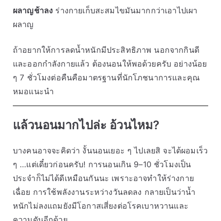
ผลาญช้าลง
ร่างกายเก็บสะสมไขมันมากกว่าเอาไปเผา
ผลาญ
ถ้าอยากให้การลดน้ำหนักมีประสิทธิภาพ นอกจากกินดี
และออกกำลังกายแล้ว ต้องนอนให้พอด้วยครับ อย่างน้อย
ๆ 7 ชั่วโมงต่อคืนคือมาตรฐานที่นักโภชนาการและคุณ
หมอแนะนำ
แล้วนอนมากไปล่ะ อ้วนไหม?
บางคนอาจจะคิดว่า งั้นนอนเยอะ ๆ ไปเลยสิ จะได้ผอมเร็ว
ๆ …แต่เดี๋ยวก่อนครับ! การนอนเกิน 9–10 ชั่วโมงเป็น
ประจำก็ไม่ได้ดีเหมือนกันนะ เพราะอาจทำให้ร่างกาย
เฉื่อย การใช้พลังงานระหว่างวันลดลง กลายเป็นว่าน้ำ
หนักไม่ลงแถมยังมีโอกาสเสี่ยงต่อโรคเบาหวานและ
ความดันอีกด้วย