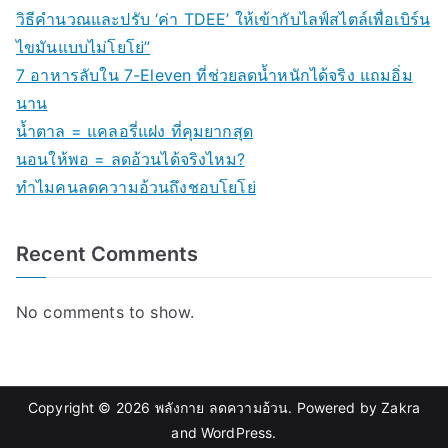
วิธีคำนวณและปรับ ‘ค่า TDEE’ ให้เข้ากับไลฟ์สไตล์เพื่อเบิร์น
ไขมันแบบไม่โยโย่”
7 อาหารลับใน 7-Eleven ที่ช่วยลดน้ำหนักได้จริง แถมอิ่ม
นาน
น้ำตาล = แคลอรี่แฝง ที่คุมยากสุด
นอนให้พอ = ลดอ้วนได้จริงไหม?
ทำไมคนลดความอ้วนถึงชอบโยโย่
Recent Comments
No comments to show.
Copyright © 2026
พลังกาย ลดความอ้วน
. Powered by
Zakra
and
WordPress
.