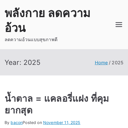
Skip
พลังกาย ลดความ
to
content
อ้วน
ลดความอ้วนแบบสุขภาพดี
Year:
2025
Home
2025
น้ำตาล = แคลอรี่แฝง ที่คุม
ยากสุด
By
bacon
Posted on
November 11, 2025