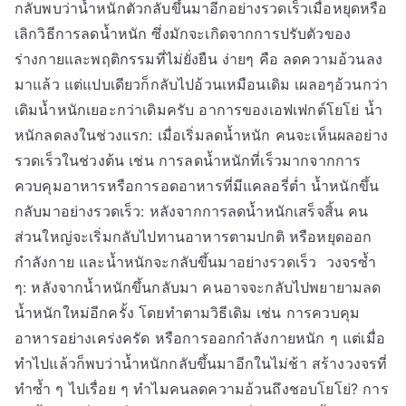
กลับพบว่าน้ำหนักตัวกลับขึ้นมาอีกอย่างรวดเร็วเมื่อหยุดหรือ
เลิกวิธีการลดน้ำหนัก ซึ่งมักจะเกิดจากการปรับตัวของ
ร่างกายและพฤติกรรมที่ไม่ยั่งยืน ง่ายๆ คือ ลดความอ้วนลง
มาแล้ว แต่แปบเดียวก็กลับไปอ้วนเหมือนเดิม เผลอๆอ้วนกว่า
เดิมน้ำหนักเยอะกว่าเดิมครับ อาการของเอฟเฟกต์โยโย่ น้ำ
หนักลดลงในช่วงแรก: เมื่อเริ่มลดน้ำหนัก คนจะเห็นผลอย่าง
รวดเร็วในช่วงต้น เช่น การลดน้ำหนักที่เร็วมากจากการ
ควบคุมอาหารหรือการอดอาหารที่มีแคลอรี่ต่ำ น้ำหนักขึ้น
กลับมาอย่างรวดเร็ว: หลังจากการลดน้ำหนักเสร็จสิ้น คน
ส่วนใหญ่จะเริ่มกลับไปทานอาหารตามปกติ หรือหยุดออก
กำลังกาย และน้ำหนักจะกลับขึ้นมาอย่างรวดเร็ว วงจรซ้ำ
ๆ: หลังจากน้ำหนักขึ้นกลับมา คนอาจจะกลับไปพยายามลด
น้ำหนักใหม่อีกครั้ง โดยทำตามวิธีเดิม เช่น การควบคุม
อาหารอย่างเคร่งครัด หรือการออกกำลังกายหนัก ๆ แต่เมื่อ
ทำไปแล้วก็พบว่าน้ำหนักกลับขึ้นมาอีกในไม่ช้า สร้างวงจรที่
ทำซ้ำ ๆ ไปเรื่อย ๆ ทำไมคนลดความอ้วนถึงชอบโยโย่? การ