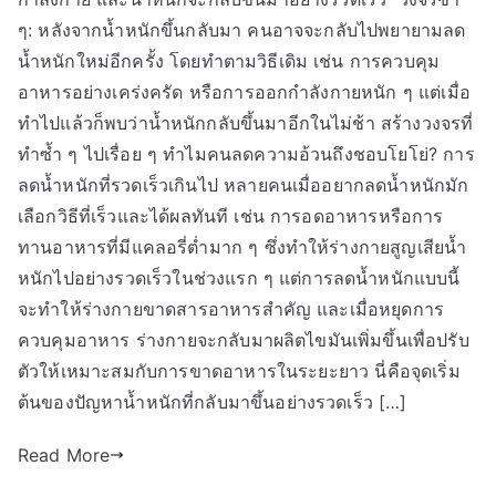
ๆ: หลังจากน้ำหนักขึ้นกลับมา คนอาจจะกลับไปพยายามลด
น้ำหนักใหม่อีกครั้ง โดยทำตามวิธีเดิม เช่น การควบคุม
อาหารอย่างเคร่งครัด หรือการออกกำลังกายหนัก ๆ แต่เมื่อ
ทำไปแล้วก็พบว่าน้ำหนักกลับขึ้นมาอีกในไม่ช้า สร้างวงจรที่
ทำซ้ำ ๆ ไปเรื่อย ๆ ทำไมคนลดความอ้วนถึงชอบโยโย่? การ
ลดน้ำหนักที่รวดเร็วเกินไป หลายคนเมื่ออยากลดน้ำหนักมัก
เลือกวิธีที่เร็วและได้ผลทันที เช่น การอดอาหารหรือการ
ทานอาหารที่มีแคลอรี่ต่ำมาก ๆ ซึ่งทำให้ร่างกายสูญเสียน้ำ
หนักไปอย่างรวดเร็วในช่วงแรก ๆ แต่การลดน้ำหนักแบบนี้
จะทำให้ร่างกายขาดสารอาหารสำคัญ และเมื่อหยุดการ
ควบคุมอาหาร ร่างกายจะกลับมาผลิตไขมันเพิ่มขึ้นเพื่อปรับ
ตัวให้เหมาะสมกับการขาดอาหารในระยะยาว นี่คือจุดเริ่ม
ต้นของปัญหาน้ำหนักที่กลับมาขึ้นอย่างรวดเร็ว […]
Read More